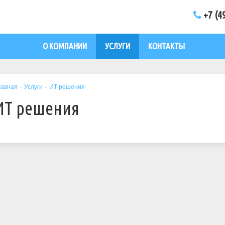
+7 (4
О КОМПАНИИ
УСЛУГИ
КОНТАКТЫ
-
-
лавная
Услуги
ИТ решения
ИТ решения