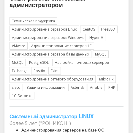
администратором
Техническая поддержка
Администрирование серверов Linux
CentOS
FreeBSD
Администрирование серверов Windows
Hyper-V
VMware
Администрирование серверов 1С
Администрирование сервера базы данных
MySQL
MsSQL
PostgreSQL
Настройка почтовых серверов
Exchange
Postfix
Exim
Администрирование сетевого оборудования
MikroTik
cisco
Защита информации
Asterisk
Ansible
PHP
1С-Битрикс
Системный администратор LINUX
более 5 лет ("РОНИКОН")
Администрирования серверов на базе ОС